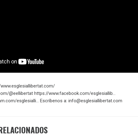
/www.esglesiallibertat.com/
.com/@eellibertat https://www.facebook.com/esglesiallib…
am.com/esglesialli… Escríbenos a: info@esglesiallibertat.com
RELACIONADOS