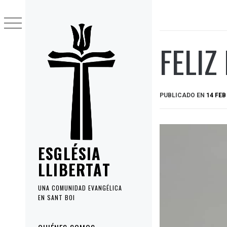
Ir
al
contenido
FELIZ
PUBLICADO EN
14 FEB
ESGLÉSIA
LLIBERTAT
UNA COMUNIDAD EVANGÉLICA
EN SANT BOI
Menú