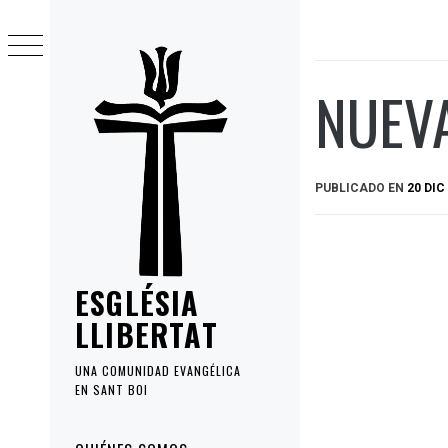
Ir
al
contenido
NUEV
PUBLICADO EN
20 DIC
ESGLÉSIA
LLIBERTAT
UNA COMUNIDAD EVANGÉLICA
EN SANT BOI
Menú