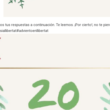
s tus respuestas a continuación. Te leemos. ¡Por cierto!, no te pier
siallibertat#advientoenllibertat