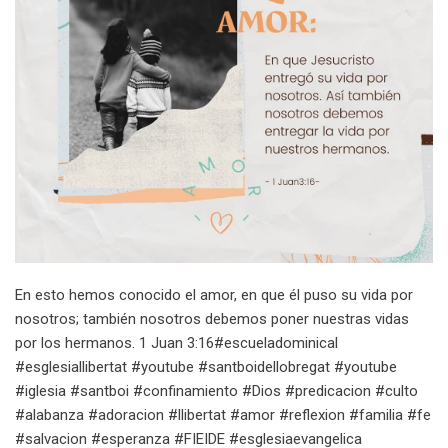
En esto hemos conocido el amor, en que él puso su vida por
nosotros; también nosotros debemos poner nuestras vidas
por los hermanos. 1 Juan 3:16#escueladominical
#esglesiallibertat #youtube #santboidellobregat #youtube
#iglesia #santboi #confinamiento #Dios #predicacion #culto
#alabanza #adoracion #llibertat #amor #reflexion #familia #fe
#salvacion #esperanza #FIEIDE #esglesiaevangelica