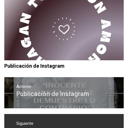
Publicación de Instagram
Navegación
de
Anterior
Publicación de Instagram
Entrada
entradas
anterior:
Siguiente