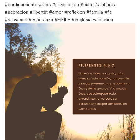
#confinamiento #Dios #predicacion #culto #alabanza
#adoracion #llibertat #amor #reflexion #familia #fe
#salvacion #esperanza #FIEIDE #esglesiaevangelica