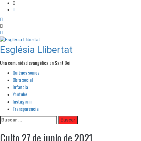
Església Llibertat
Una comunidad evangélica en Sant Boi
Quiénes somos
Menú
principal
Obra social
Infancia
Youtube
Instagram
Transparencia
Ir
Buscar:
al
contenido
Culto 27 de junio de 2021