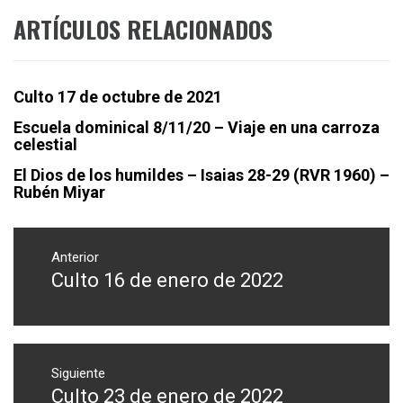
ARTÍCULOS RELACIONADOS
Culto 17 de octubre de 2021
Escuela dominical 8/11/20 – Viaje en una carroza
celestial
El Dios de los humildes – Isaias 28-29 (RVR 1960) –
Rubén Miyar
Navegación
de
Anterior
Culto 16 de enero de 2022
Entrada
entradas
anterior:
Siguiente
Culto 23 de enero de 2022
Entrada