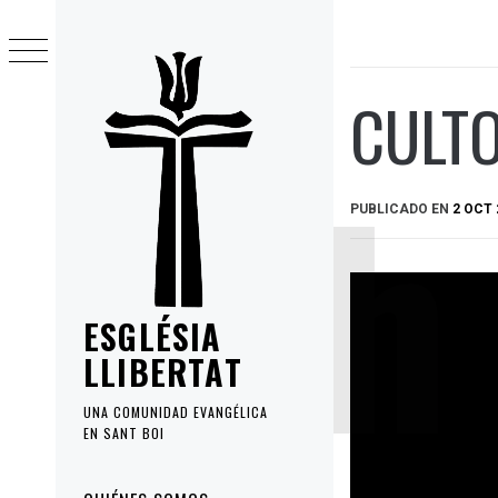
Ir
al
contenido
CULTO
PUBLICADO EN
2 OCT 
ESGLÉSIA
LLIBERTAT
UNA COMUNIDAD EVANGÉLICA
EN SANT BOI
Menú