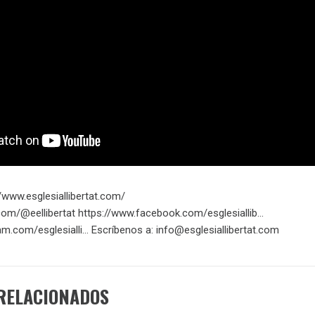
www.esglesiallibertat.com/​​​
com/@eellibertat​​​ https://www.facebook.com/esglesiallib…​
m.com/esglesialli…​ Escríbenos a: info@esglesiallibertat.com
RELACIONADOS