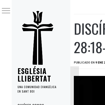
Ir
al
contenido
DISCÍ
28:18
PUBLICADO EN
9 ENE 
ESGLÉSIA
LLIBERTAT
UNA COMUNIDAD EVANGÉLICA
EN SANT BOI
Menú