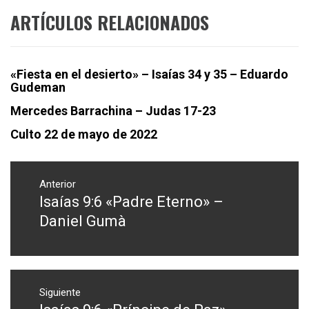
ARTÍCULOS RELACIONADOS
«Fiesta en el desierto» – Isaías 34 y 35 – Eduardo
Gudeman
Mercedes Barrachina – Judas 17-23
Culto 22 de mayo de 2022
Navegación
de
Anterior
Isaías 9:6 «Padre Eterno» –
Entrada
entradas
anterior:
Daniel Gumà
Siguiente
Entrada