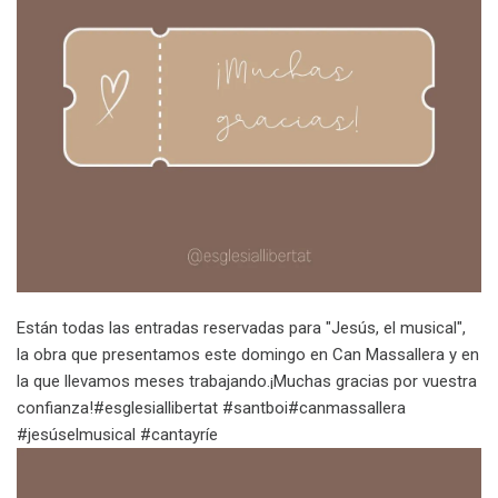
Están todas las entradas reservadas para "Jesús, el musical",
la obra que presentamos este domingo en Can Massallera y en
la que llevamos meses trabajando.¡Muchas gracias por vuestra
confianza!#esglesiallibertat #santboi#canmassallera
#jesúselmusical #cantayríe