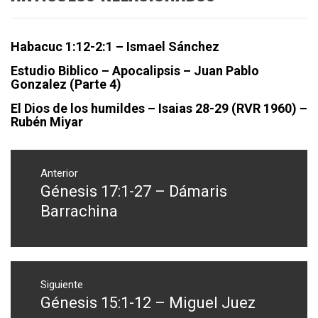
Habacuc 1:12-2:1 – Ismael Sánchez
Estudio Biblico – Apocalipsis – Juan Pablo
Gonzalez (Parte 4)
El Dios de los humildes – Isaias 28-29 (RVR 1960) –
Rubén Miyar
Navegación
de
Anterior
Génesis 17:1-27 – Dámaris
Entrada
entradas
anterior:
Barrachina
Siguiente
Génesis 15:1-12 – Miguel Juez
Entrada
siguiente: