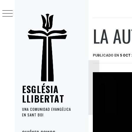
Ir
al
contenido
LA AU
PUBLICADO EN
5 OCT 
ESGLÉSIA
LLIBERTAT
UNA COMUNIDAD EVANGÉLICA
EN SANT BOI
Menú