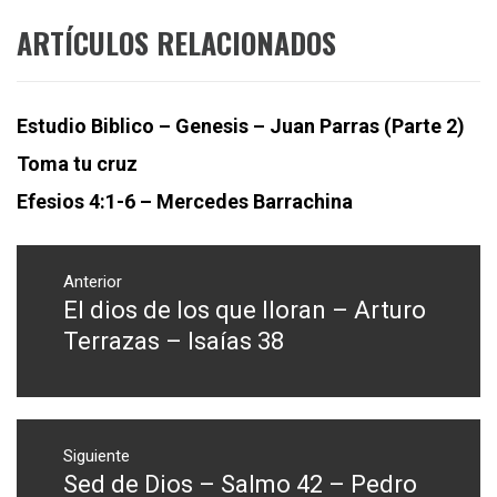
ARTÍCULOS RELACIONADOS
Estudio Biblico – Genesis – Juan Parras (Parte 2)
Toma tu cruz
Efesios 4:1-6 – Mercedes Barrachina
Navegación
de
Anterior
El dios de los que lloran – Arturo
Entrada
entradas
anterior:
Terrazas – Isaías 38
Siguiente
Sed de Dios – Salmo 42 – Pedro
Entrada