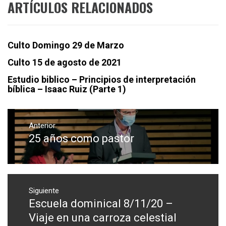
ARTÍCULOS RELACIONADOS
Culto Domingo 29 de Marzo
Culto 15 de agosto de 2021
Estudio biblico – Principios de interpretación
bíblica – Isaac Ruiz (Parte 1)
Navegación
de
Anterior
25 años como pastor
Entrada
entradas
anterior:
Siguiente
Escuela dominical 8/11/20 –
Entrada
siguiente:
Viaje en una carroza celestial