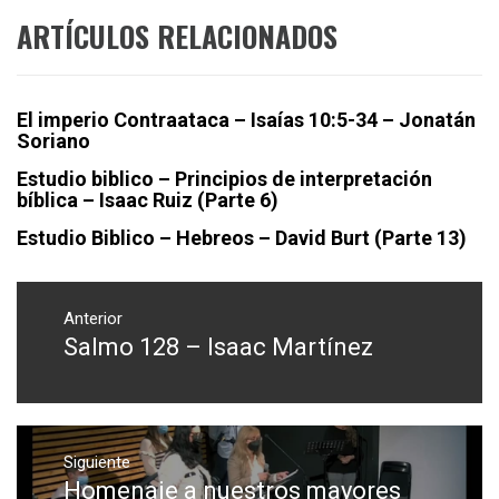
ARTÍCULOS RELACIONADOS
El imperio Contraataca – Isaías 10:5-34 – Jonatán
Soriano
Estudio biblico – Principios de interpretación
bíblica – Isaac Ruiz (Parte 6)
Estudio Biblico – Hebreos – David Burt (Parte 13)
Navegación
de
Anterior
Salmo 128 – Isaac Martínez
Entrada
entradas
anterior:
Siguiente
Homenaje a nuestros mayores
Entrada