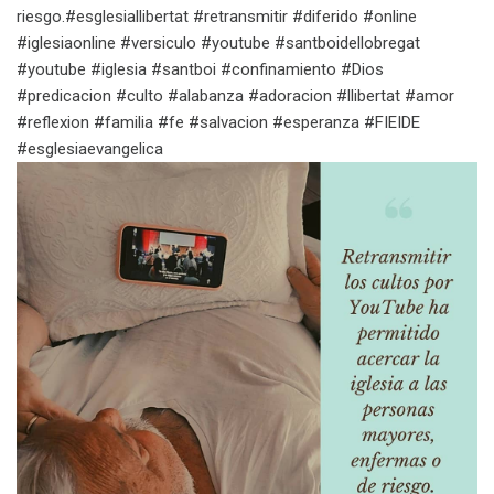
riesgo.#esglesiallibertat #retransmitir #diferido #online
#iglesiaonline #versiculo #youtube #santboidellobregat
#youtube #iglesia #santboi #confinamiento #Dios
#predicacion #culto #alabanza #adoracion #llibertat #amor
#reflexion #familia #fe #salvacion #esperanza #FIEIDE
#esglesiaevangelica