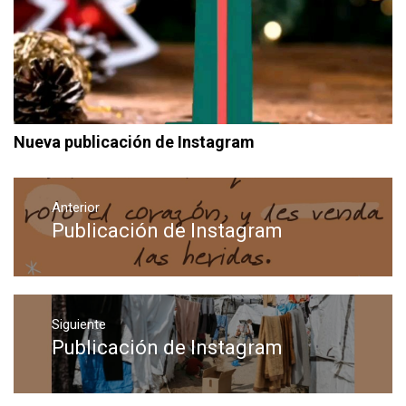
Nueva publicación de Instagram
Navegación
de
Anterior
Publicación de Instagram
Entrada
entradas
anterior:
Siguiente
Publicación de Instagram
Entrada
siguiente: