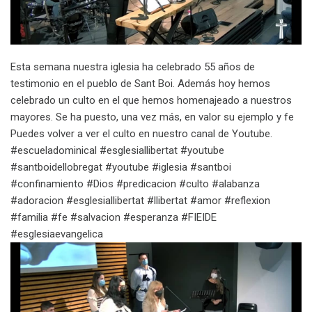
Esta semana nuestra iglesia ha celebrado 55 años de
testimonio en el pueblo de Sant Boi. Además hoy hemos
celebrado un culto en el que hemos homenajeado a nuestros
mayores. Se ha puesto, una vez más, en valor su ejemplo y fe
️Puedes volver a ver el culto en nuestro canal de Youtube.
#escueladominical #esglesiallibertat #youtube
#santboidellobregat #youtube #iglesia #santboi
#confinamiento #Dios #predicacion #culto #alabanza
#adoracion #esglesiallibertat #llibertat #amor #reflexion
#familia #fe #salvacion #esperanza #FIEIDE
#esglesiaevangelica