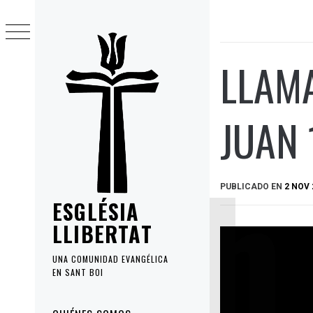
Ir
al
contenido
LLAMA
JUAN 
PUBLICADO EN
2 NOV 
ESGLÉSIA
LLIBERTAT
UNA COMUNIDAD EVANGÉLICA
EN SANT BOI
Menú