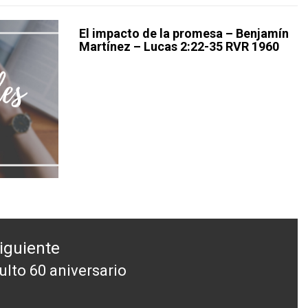
El impacto de la promesa – Benjamín
Martínez – Lucas 2:22-35 RVR 1960
iguiente
ulto 60 aniversario
ntrada
iguiente: