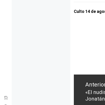
Culto 14 de ago
Navegación
de
Anterio
entradas
«El nudis
Entrada
Jonatán
anterior