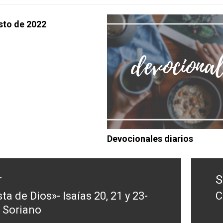
sto de 2022
Devocionales diarios
r
S
ta de Dios»- Isaías 20, 21 y 23-
C
E
 Soriano
:
s