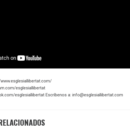
www.esglesiallibertat.com/​​​
am.com/esglesiallibertat
k.com/esglesiallibertat Escríbenos a: info@esglesiallibertat.com
RELACIONADOS