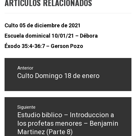
ARTÍCULOS RELACIONADOS
Culto 05 de diciembre de 2021
Escuela dominical 10/01/21 – Débora
Éxodo 35:4-36:7 – Gerson Pozo
Navegación
de
Anterior
Culto Domingo 18 de enero
Entrada
entradas
anterior:
Siguiente
Estudio biblico – Introduccion a
Entrada
siguiente:
los profetas menores – Benjamin
Martinez (Parte 8)